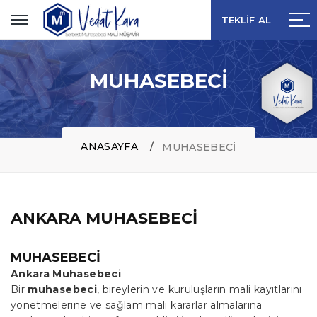
TEKLİF AL
TEKLİF AL
TEKLİF AL
TEKLİF AL
MUHASEBECI
ANASAYFA
MUHASEBECI
ANKARA MUHASEBECI
MUHASEBECI
Ankara Muhasebeci
Bir
muhasebeci
, bireylerin ve kuruluşların mali kayıtlarını
yönetmelerine ve sağlam mali kararlar almalarına