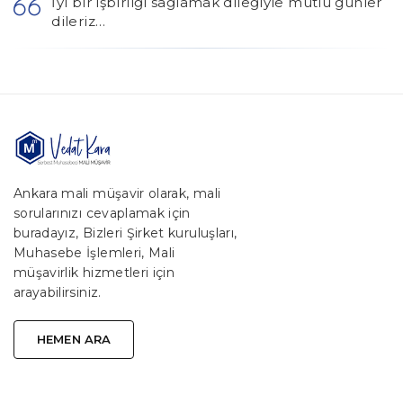
İyi bir işbirliği sağlamak dileğiyle mutlu günler
dileriz…
Ankara mali müşavir olarak, mali
sorularınızı cevaplamak için
buradayız, Bizleri Şirket kuruluşları,
Muhasebe İşlemleri, Mali
müşavirlik hizmetleri için
arayabilirsiniz.
HEMEN ARA
HEMEN ARA
HEMEN ARA
HEMEN ARA